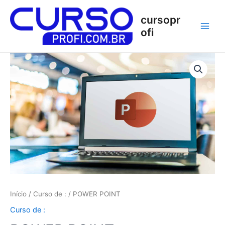
Ir
Main
para
cursopr
Men
o
ofi
conteúdo
POWER
POINT
quantidade
Início
/
Curso de :
/ POWER POINT
Curso de :